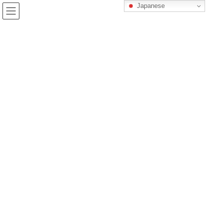
コ
ナ
Japanese
ン
ビ
テ
ゲ
ン
ー
お知らせ
ツ
シ
へ
ョ
ス
ン
HOME
お知らせ
入荷情報
新入荷情報！久保田スパークリング！
キ
に
ッ
移
プ
動
04/26/2024
/ 最終更新日時 :
04/26/2024
KinpachiT
入荷情報
新入荷情報！久保田スパークリン
グ！