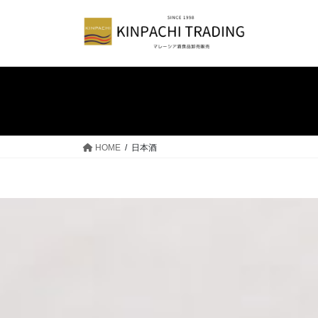
コ
ナ
ン
ビ
テ
ゲ
ン
ー
ツ
シ
へ
ョ
ス
ン
キ
に
ッ
移
HOME
日本酒
プ
動