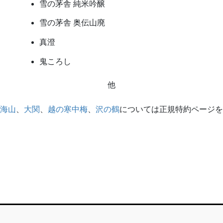
雪の茅舎 純米吟醸
雪の茅舎 奥伝山廃
真澄
鬼ころし
他
海山
、
大関
、
越の寒中梅
、
沢の鶴
については正規特約ページを